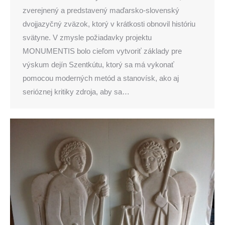
zverejnený a predstavený maďarsko-slovenský
dvojjazyčný zväzok, ktorý v krátkosti obnovil históriu
svätyne. V zmysle požiadavky projektu
MONUMENTIS bolo cieľom vytvoriť základy pre
výskum dejín Szentkútu, ktorý sa má vykonať
pomocou moderných metód a stanovísk, ako aj
serióznej kritiky zdroja, aby sa…