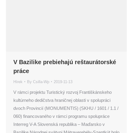
V Bazilike prebiehajú reštaurátorské
práce
Hírek
By
Csilla-Wp
2019-11-13
V rámci projektu Turistický rozvoj Františkánskeho
kultúrneho dedičstva hraničnej oblasti v spolupráci
dvoch Provincií (MONUMENTIS) (SKHU / 1601 / 1.1 /
060) financovaného v rámci programu spolupráce
Interreg V-A Slovenská republika – Maďarsko v
Bazilike Národnej svätyni Mátraverebély-Szentkút bolo