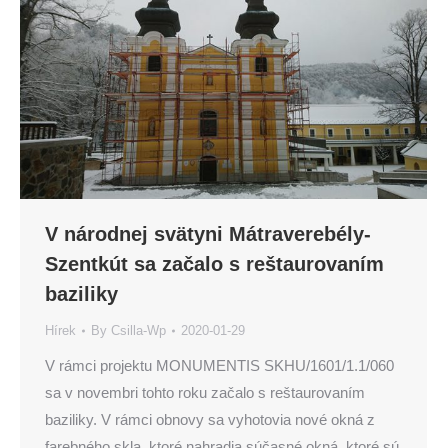
V národnej svätyni Mátraverebély-
Szentkút sa začalo s reštaurovaním
baziliky
Hírek
By
Csilla-Wp
2020-01-29
V rámci projektu MONUMENTIS SKHU/1601/1.1/060
sa v novembri tohto roku začalo s reštaurovaním
baziliky. V rámci obnovy sa vyhotovia nové okná z
farebného skla, ktoré nahradia súčasné okná, ktoré sú