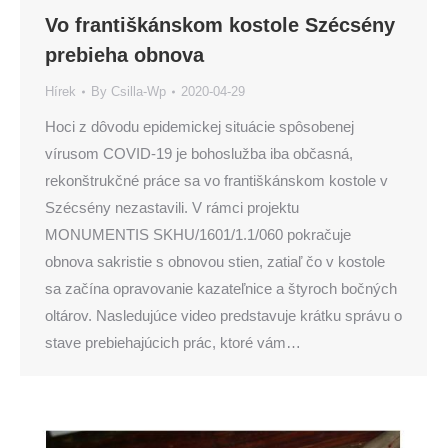
Vo františkánskom kostole Szécsény
prebieha obnova
Hírek
By
Csilla-Wp
2020-04-29
Hoci z dôvodu epidemickej situácie spôsobenej
vírusom COVID-19 je bohoslužba iba občasná,
rekonštrukčné práce sa vo františkánskom kostole v
Szécsény nezastavili. V rámci projektu
MONUMENTIS SKHU/1601/1.1/060 pokračuje
obnova sakristie s obnovou stien, zatiaľ čo v kostole
sa začína opravovanie kazateľnice a štyroch bočných
oltárov. Nasledujúce video predstavuje krátku správu o
stave prebiehajúcich prác, ktoré vám…