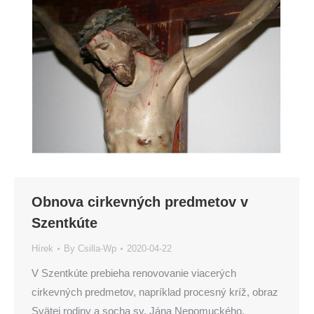
Obnova cirkevných predmetov v
Szentkúte
Hírek
By
Csilla-Wp
2020-04-22
V Szentkúte prebieha renovovanie viacerých
cirkevných predmetov, napríklad procesný kríž, obraz
Svätej rodiny a socha sv. Jána Nepomuckého.