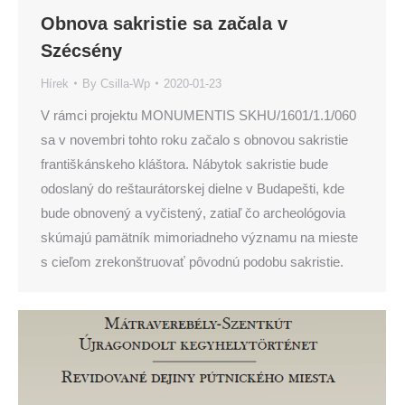
Obnova sakristie sa začala v
Szécsény
Hírek
By
Csilla-Wp
2020-01-23
V rámci projektu MONUMENTIS SKHU/1601/1.1/060
sa v novembri tohto roku začalo s obnovou sakristie
františkánskeho kláštora. Nábytok sakristie bude
odoslaný do reštaurátorskej dielne v Budapešti, kde
bude obnovený a vyčistený, zatiaľ čo archeológovia
skúmajú pamätník mimoriadneho významu na mieste
s cieľom zrekonštruovať pôvodnú podobu sakristie.