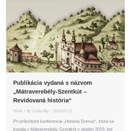
Publikácia vydaná s názvom
„Mátraverebély-Szentkút –
Revidovaná história“
Hírek
By
Csilla-Wp
2020-01-13
Pri príležitosti konferencie „Historia Domus“, ktorá sa
konala v Mátraverebély-Szentkút v októbri 2019, bol