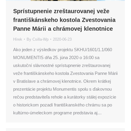
Sprístupnenie zreštaurovanej veže
františkánskeho kostola Zvestovania
Panne Márii a chrámovej klenotnice
Hírek
By
Csilla-Wp
2020-06-23
Ako jeden z výsledkov projektu SKHU/1601/1.1/060
MONUMENTIS dňa 25. júna 2020 o 16:00 sa
uskutoční slávnostné sprístupnenie zreštaurovanej
veže františkánskeho kostola Zvestovania Panne Márii
v Bratislave a chrámovej klenotnice. Okrem krátkej
prezentácie projektu Monumentis spolu s ďakovnou
rečou predstaviteľa rehole a kurátorky stálej expozície
o historickom pozadí františkanského chrámu sa po
kultúrno-úmeleckom programe predstavia aj…