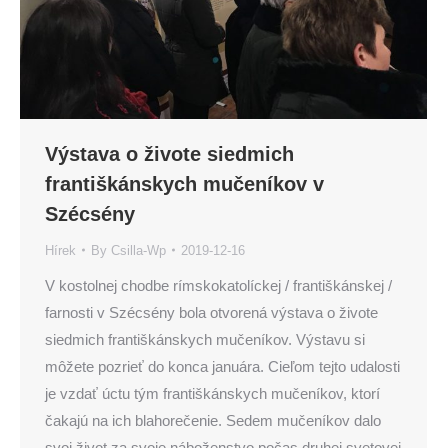
Výstava o živote siedmich
františkánskych mučeníkov v
Szécsény
Hírek
By
Csilla-Wp
2019-12-16
V kostolnej chodbe rímskokatolíckej / františkánskej /
farnosti v Szécsény bola otvorená výstava o živote
siedmich františkánskych mučeníkov. Výstavu si
môžete pozrieť do konca januára. Cieľom tejto udalosti
je vzdať úctu tým františkánskych mučeníkov, ktorí
čakajú na ich blahorečenie. Sedem mučeníkov dalo
svoj život za svoje náboženstvo počas druhej svetovej