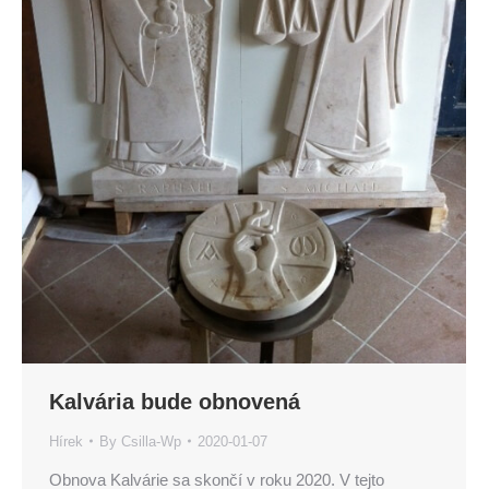
Kalvária bude obnovená
Hírek
By
Csilla-Wp
2020-01-07
Obnova Kalvárie sa skončí v roku 2020. V tejto