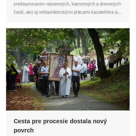
zreštaurovaním nástenných, kamenných a drevených
častí, ako aj reštaurátorskými prácami kazateľnice a…
Cesta pre procesie dostala nový
povrch