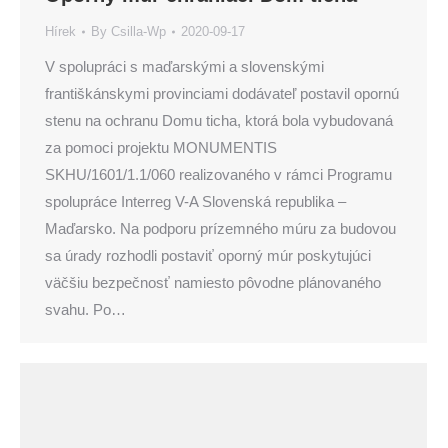
Hírek
By
Csilla-Wp
2020-09-17
V spolupráci s maďarskými a slovenskými
františkánskymi provinciami dodávateľ postavil opornú
stenu na ochranu Domu ticha, ktorá bola vybudovaná
za pomoci projektu MONUMENTIS
SKHU/1601/1.1/060 realizovaného v rámci Programu
spolupráce Interreg V-A Slovenská republika –
Maďarsko. Na podporu prízemného múru za budovou
sa úrady rozhodli postaviť oporný múr poskytujúci
väčšiu bezpečnosť namiesto pôvodne plánovaného
svahu. Po…