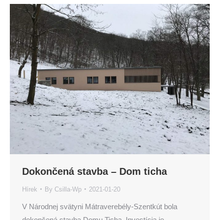
Dokončená stavba – Dom ticha
Hírek
By
Csilla-Wp
2021-01-20
V Národnej svätyni Mátraverebély-Szentkút bola
dokončená stavba Domu Ticha. Investícia je