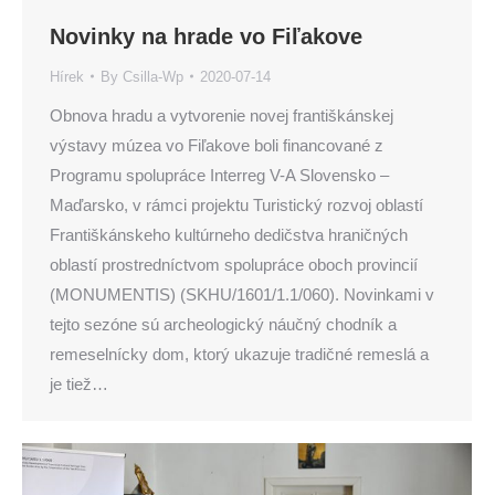
Novinky na hrade vo Fiľakove
Hírek
By
Csilla-Wp
2020-07-14
Obnova hradu a vytvorenie novej františkánskej
výstavy múzea vo Fiľakove boli financované z
Programu spolupráce Interreg V-A Slovensko –
Maďarsko, v rámci projektu Turistický rozvoj oblastí
Františkánskeho kultúrneho dedičstva hraničných
oblastí prostredníctvom spolupráce oboch provincií
(MONUMENTIS) (SKHU/1601/1.1/060). Novinkami v
tejto sezóne sú archeologický náučný chodník a
remeselnícky dom, ktorý ukazuje tradičné remeslá a
je tiež…