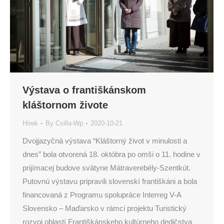
Výstava o františkánskom
kláštornom živote
Hírek
By
Csilla-Wp
2020-10-21
Dvojjazyčná výstava “Kláštorný život v minulosti a
dnes” bola otvorená 18. októbra po omši o 11. hodine v
prijímacej budove svätyne Mátraverebély-Szentkút.
Putovnú výstavu pripravili slovenskí františkáni a bola
financovaná z Programu spolupráce Interreg V-A
Slovensko – Maďarsko v rámci projektu Turistický
rozvoj oblastí Františkánskeho kultúrneho dedičstva