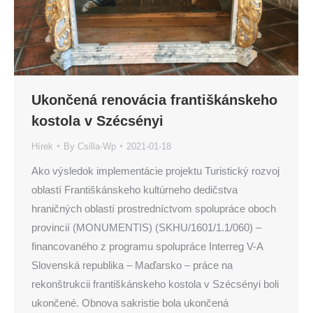
Ukončená renovácia františkánskeho
kostola v Szécsényi
Hírek
By
Csilla-Wp
2021-01-18
Ako výsledok implementácie projektu Turistický rozvoj
oblastí Františkánskeho kultúrneho dedičstva
hraničných oblastí prostredníctvom spolupráce oboch
provincií (MONUMENTIS) (SKHU/1601/1.1/060) –
financovaného z programu spolupráce Interreg V-A
Slovenská republika – Maďarsko – práce na
rekonštrukcii františkánskeho kostola v Szécsényi boli
ukončené. Obnova sakristie bola ukončená