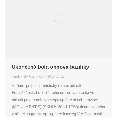
Ukončená bola obnova baziliky
Hírek
By
Csilla-Wp
2020-08-31
V rámci projektu Turistický rozvoj oblastí
Františkánskeho kultúrneho dedičstva hraničných
oblastí prostredníctvom spolupráce oboch provincií
(MONUMENTIS) (SKHU/1601/1.1/060) financovaného
v rámci programu spolupráce Interreg V-A Slovenská