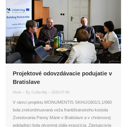
Projektové odovzdávacie podujatie v
Bratislave
Hírek
By
Csilla-Wp
2020-07-06
V rámci projektu MONUMENTIS SKHU/1601/1.1/060
bola zrekonštruovaná veža františkánskeho kostola
Zvestovania Panny Márie v Bratislave a v chrámovej
pokladnici bola otvorená stála expozícia. Zástupcovia