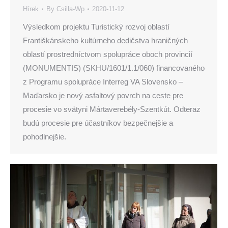
Hírek
By
Csilla-Wp
2020-11-12
Výsledkom projektu Turistický rozvoj oblastí
Františkánskeho kultúrneho dedičstva hraničných
oblastí prostredníctvom spolupráce oboch provincií
(MONUMENTIS) (SKHU/1601/1.1/060) financovaného
z Programu spolupráce Interreg VA Slovensko –
Maďarsko je nový asfaltový povrch na ceste pre
procesie vo svätyni Mártaverebély-Szentkút. Odteraz
budú procesie pre účastníkov bezpečnejšie a
pohodlnejšie.