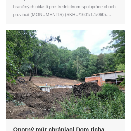
hraničných oblastí prostredníctvom spolupráce oboch
provincií (MONUMENTIS) (SKHU/1601/1.1/060).…
Oporný múr chrániaci Dom ticha