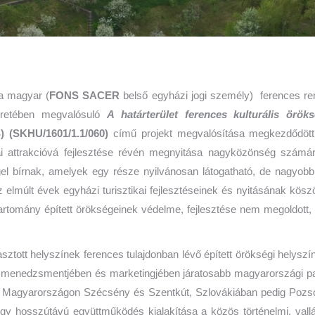
a magyar (
FONS SACER
belső egyházi jogi személy) ferences re
eretében megvalósuló
A határterület ferences kulturális öröks
(SKHU/1601/1.1/060)
című projekt megvalósítása megkezdődöt
ztikai attrakcióvá fejlesztése révén megnyitása nagyközönség sz
ggel bírnak, amelyek egy része nyilvánosan látogatható, de nagyo
az elmúlt évek egyházi turisztikai fejlesztéseinek és nyitásának k
dtartomány épített örökségeinek védelme, fejlesztése nem megoldot
asztott helyszínek ferences tulajdonban lévő épített örökségi helyszín
ai menedzsmentjében és marketingjében járatosabb magyarországi par
nek Magyarországon Szécsény és Szentkút, Szlovákiában pedig Pozs
gy hosszútávú együttműködés kialakítása a közös történelmi, vall