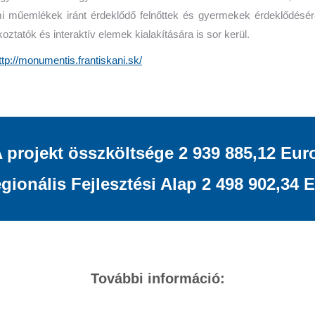
mi műemlékek iránt érdeklődő felnőttek és gyermekek érdeklődésére
ztatók és interaktív elemek kialakítására is sor kerül.
ttp://monumentis.
frantiskani.sk/
 projekt összköltsége 2 939 885,12 Eur
ionális Fejlesztési Alap 2 498 902,34 E
További információ: