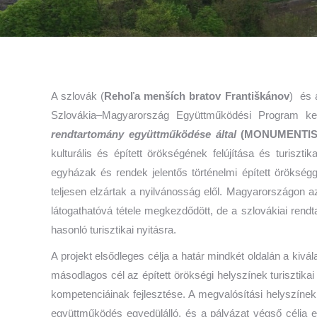
A szlovák (
Rehoľa menších bratov Františkánov
) és 
Szlovákia–Magyarország Együttműködési Program k
rendtartomány együttműködése által
(MONUMENTIS) 
kulturális és épített örökségének felújítása és turis
egyházak és rendek jelentős történelmi épített öröksé
teljesen elzártak a nyilvánosság elől. Magyarországon 
látogathatóvá tétele megkezdődött, de a szlovákiai ren
hasonló turisztikai nyitásra.
A projekt elsődleges célja a határ mindkét oldalán a kivál
másodlagos cél az épített örökségi helyszínek turisztik
kompetenciáinak fejlesztése. A megvalósítási helyszí
együttműködés egyedülálló, és a pályázat végső célja e