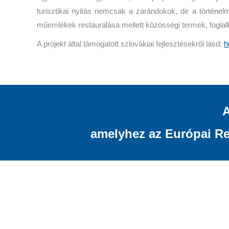
turisztikai nyitás nemcsak a zarándokok, de a történel
műemlékek restaurálása mellett közösségi termek, foglalko
A projekt által támogatott szlovákiai fejlesztésekről lásd:
h
A
amelyhez az Európai Reg