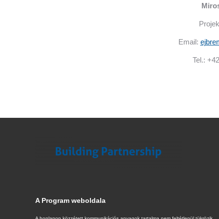
Miros
Proje
Email:
ejbr
Tel.: +4
A Program weboldala
A honlapon közzétett kommunikációs anyagok tartalma nem feltétlenül tükrözik