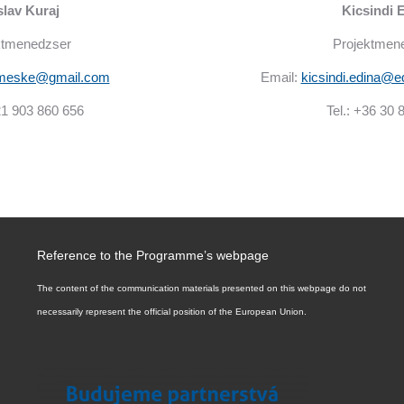
lav Kuraj
Kicsindi 
ktmenedzser
Projektmen
emeske@gmail.com
Email:
kicsindi.edina@e
21 903 860 656
Tel.: +36 30 
Reference to the Programme’s webpage
The content of the communication materials presented on this webpage do not
necessarily represent the official position of the European Union.