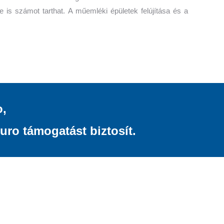
 is számot tarthat. A műemléki épületek felújítása és a
o,
uro támogatást biztosít.