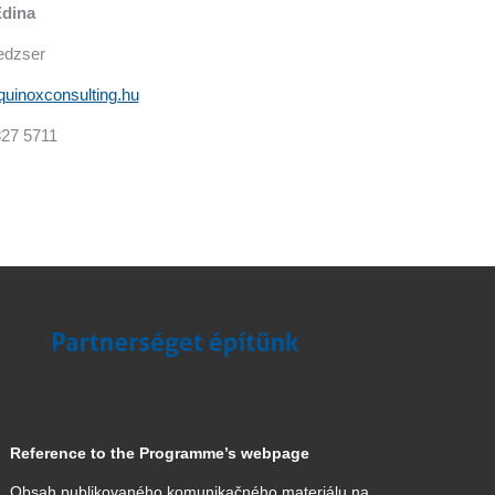
Edina
edzser
quinoxconsulting.hu
827 5711
Reference to the Programme’s webpage
Obsah publikovaného komunikačného materiálu na