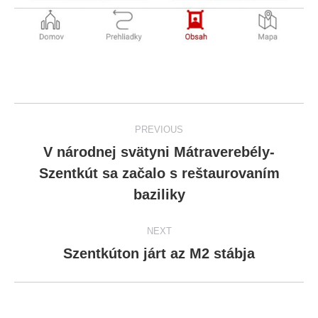
Post
PREVIOUS
navigation
V národnej svätyni Mátraverebély-
Szentkút sa začalo s reštaurovaním
Previous
post:
baziliky
NEXT
Szentkúton járt az M2 stábja
Next
post: