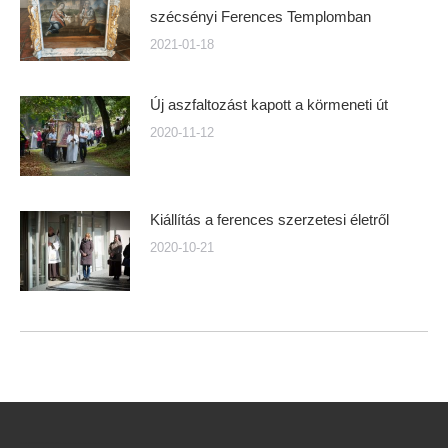
szécsényi Ferences Templomban
2021-01-18
Új aszfaltozást kapott a körmeneti út
2020-11-12
Kiállítás a ferences szerzetesi életről
2020-10-21