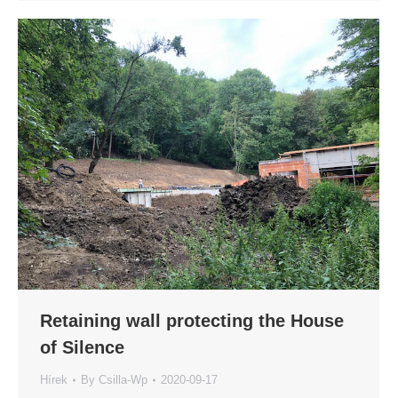
Retaining wall protecting the House
of Silence
Hírek
By
Csilla-Wp
2020-09-17