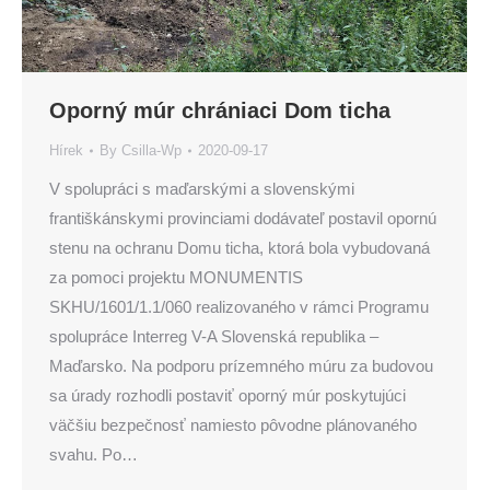
Oporný múr chrániaci Dom ticha
Hírek
By
Csilla-Wp
2020-09-17
V spolupráci s maďarskými a slovenskými
františkánskymi provinciami dodávateľ postavil opornú
stenu na ochranu Domu ticha, ktorá bola vybudovaná
za pomoci projektu MONUMENTIS
SKHU/1601/1.1/060 realizovaného v rámci Programu
spolupráce Interreg V-A Slovenská republika –
Maďarsko. Na podporu prízemného múru za budovou
sa úrady rozhodli postaviť oporný múr poskytujúci
väčšiu bezpečnosť namiesto pôvodne plánovaného
svahu. Po…