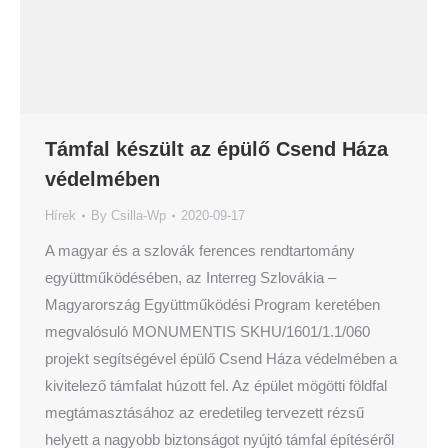
Támfal készült az épülő Csend Háza
védelmében
Hírek
By
Csilla-Wp
2020-09-17
A magyar és a szlovák ferences rendtartomány
együttműködésében, az Interreg Szlovákia –
Magyarország Együttműködési Program keretében
megvalósuló MONUMENTIS SKHU/1601/1.1/060
projekt segítségével épülő Csend Háza védelmében a
kivitelező támfalat húzott fel. Az épület mögötti földfal
megtámasztásához az eredetileg tervezett rézsű
helyett a nagyobb biztonságot nyújtó támfal építéséről