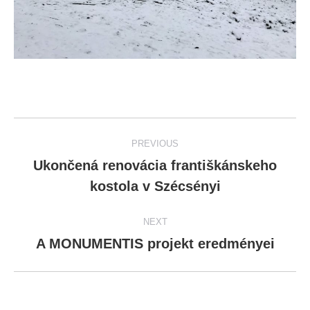
Post
PREVIOUS
navigation
Ukončená renovácia františkánskeho
Previous
kostola v Szécsényi
post:
NEXT
A MONUMENTIS projekt eredményei
Next
post: