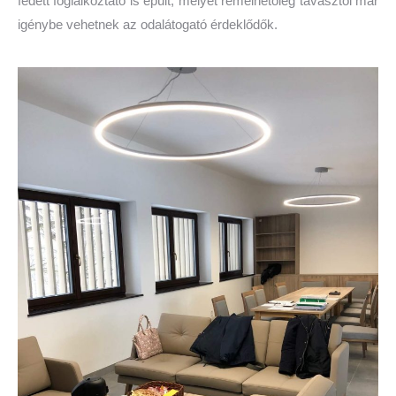
fedett foglalkoztató is épült, melyet remélhetőleg tavasztól már
igénybe vehetnek az odalátogató érdeklődők.