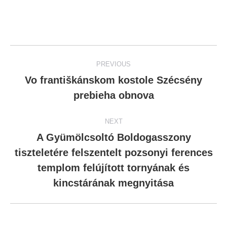
Post
PREVIOUS
navigation
Vo františkánskom kostole Szécsény
Previous
prebieha obnova
post:
NEXT
A Gyümölcsoltó Boldogasszony
tiszteletére felszentelt pozsonyi ferences
Next
templom felújított tornyának és
post:
kincstárának megnyitása