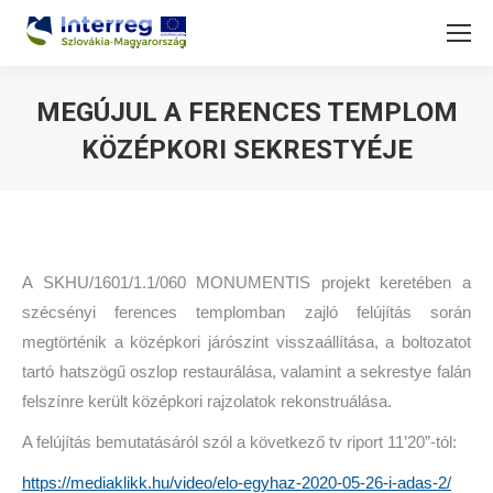
MEGÚJUL A FERENCES TEMPLOM
KÖZÉPKORI SEKRESTYÉJE
You are here:
A SKHU/1601/1.1/060 MONUMENTIS projekt keretében a
szécsényi ferences templomban zajló felújítás során
megtörténik a középkori járószint visszaállítása, a boltozatot
tartó hatszögű oszlop restaurálása, valamint a sekrestye falán
felszínre került középkori rajzolatok rekonstruálása.
A felújítás bemutatásáról szól a következő tv riport 11’20”-tól:
https://mediaklikk.hu/video/elo-egyhaz-2020-05-26-i-adas-2/