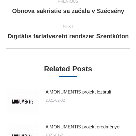
PREVIOUS
navigation
Obnova sakristie sa začala v Szécsény
Previous
post:
NEXT
Digitális tárlatvezető rendszer Szentkúton
Next
post:
Related Posts
A MONUMENTIS projekt lezárult
2021-02-02
A MONUMENTIS projekt eredményei
2021-01-21