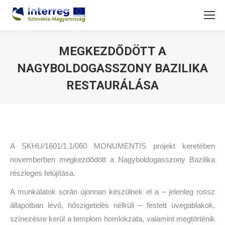
MEGKEZDŐDÖTT A
NAGYBOLDOGASSZONY BAZILIKA
RESTAURÁLÁSA
You are here:
A SKHU/1601/1.1/060 MONUMENTIS projekt keretében
novemberben megkezdődött a Nagyboldogasszony Bazilika
részleges felújítása.
A munkálatok során újonnan készülnek el a – jelenleg rossz
állapotban lévő, hőszigetelés nélküli – festett üvegablakok,
színezésre kerül a templom homlokzata, valamint megtörténik