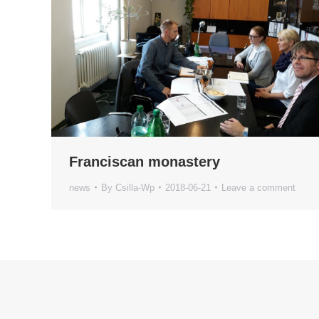
Franciscan monastery
news
By
Csilla-Wp
2018-06-21
Leave a comment